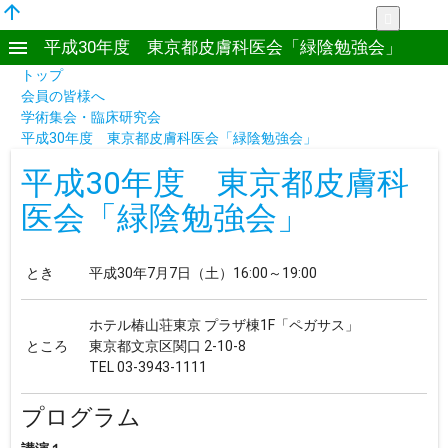
arrow_upward
more_vert
menu
平成30年度 東京都皮膚科医会「緑陰勉強会」
トップ
会員の皆様へ
学術集会・臨床研究会
平成30年度 東京都皮膚科医会「緑陰勉強会」
平成30年度 東京都皮膚科
医会「緑陰勉強会」
とき
平成30年7月7日（土）16:00～19:00
ホテル椿山荘東京 プラザ棟1F「ペガサス」
ところ
東京都文京区関口 2-10-8
TEL 03-3943-1111
プログラム