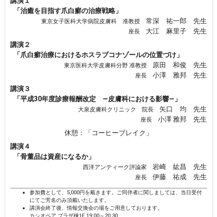
講演１
「治癒を目指す爪白癬の治療戦略」
常深 祐一郎 先生
東京女子医科大学病院皮膚科 准教授
大江 麻里子 先生
座長
講演２
「爪白癬治療におけるホスラブコナゾールの位置づけ」
原田 和俊 先生
東京医科大学皮膚科分野 准教授
小澤 雅邦 先生
座長
講演３
「平成30年度診療報酬改定 ―皮膚科における影響―」
矢口 均 先生
大泉皮膚科クリニック 院長
小澤 雅邦 先生
座長
休憩：「コーヒーブレイク」
講演４
「骨董品は資産になるか」
岩崎 紘昌 先生
西洋アンティーク評論家
伊藤 祐成 先生
座長
参加費として、5,000円を戴きます。ご同伴者に関しましては、当日受付
にてご芳名のみ頂戴いたします。
講演会終了後、情報交換会の場をご用意しております。
カシオペア プラザ棟1F 19:00～20:30